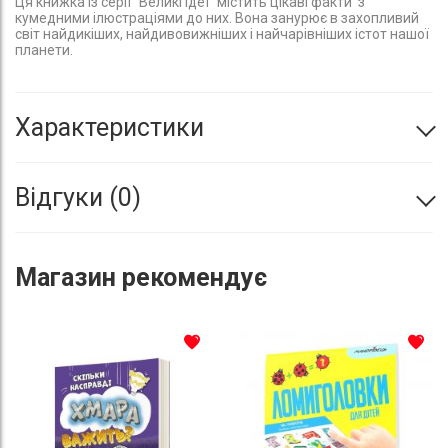
Ця книжка із серії "Великі ідеї" містить цікаві факти з
кумедними ілюстраціями до них. Вона занурює в захопливий
світ найдикіших, найдивовижніших і найчарівніших істот нашої
планети.
Характеристики
Відгуки
0
Магазин
рекомендує
До списку бажань
До с