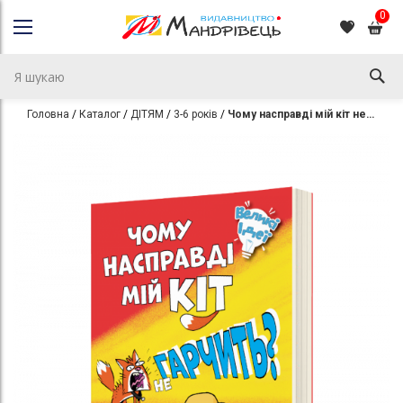
0
Головна
Каталог
ДІТЯМ
3-6 років
Чому насправді мій кіт не гарчить?
Перейти
Перейти
до
до
кінця
початку
галереї
галереї
зображень
зображень