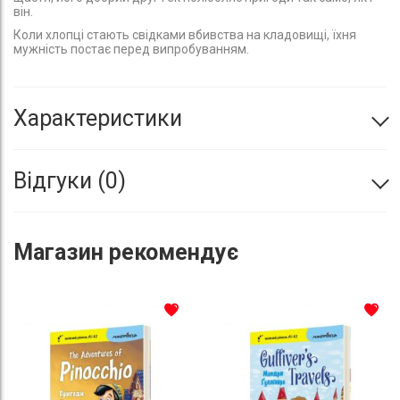
він.
Коли хлопці стають свідками вбивства на кладовищі, їхня
мужність постає перед випробуванням.
Характеристики
Відгуки
0
Магазин
рекомендує
До списку бажань
До с