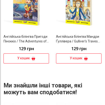
Англійська білінгва Пригоди
Англійська білінгва Мандри
Піноккіо / The Adventures of
Ґуллівера / Gulliver's Traves
Pinocchio (серія
(серія “Дзеркальний текст”)
129 грн
129 грн
“Дзеркальний текст”)
У кошик
У кошик
Ми знайшли інші товари, які
можуть вам сподобатися!