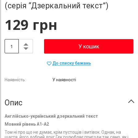
(серія “Дзеркальний текст”)
129 грн
У кошик
До списку бажань
У наявності
Опис
Англійсько-український дзеркальний текст
Мовний рівень A1-A2
Том ні про що не думає, крім пустощів і витівок. Однак, на
щастя, його добрий друг Гек полюбляє пригоди так само, як і