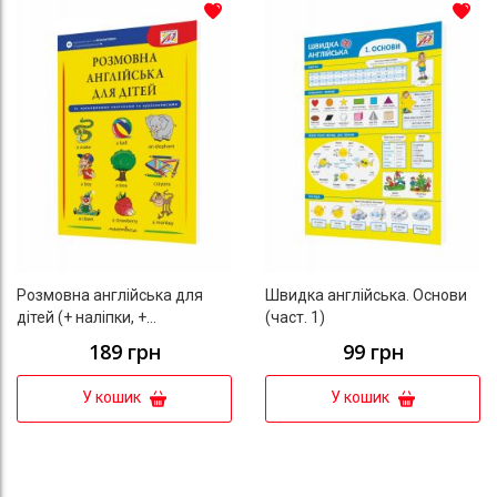
До списку бажань
До с
Розмовна англійська для
Швидка англійська. Основи
дітей (+ наліпки, +
(част. 1)
аудіозаписи)
189 грн
99 грн
У кошик
У кошик