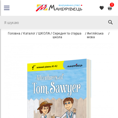
0
Головна
Каталог
ШКОЛА
Середня та старша
Англійська
Англ
школа
мова
Перейти
Перейти
до
до
кінця
початку
галереї
галереї
зображень
зображень