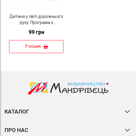
Дитина у світі дорожнього
руху. Програма з
формування основ
99 грн
безпечної поведінки дітей
дошкільного віку під час
У кошик
дорожнього руху
КАТАЛОГ
ПРО НАС