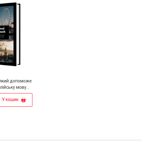
який допоможе
лійську мову
nglish Coach"
У кошик