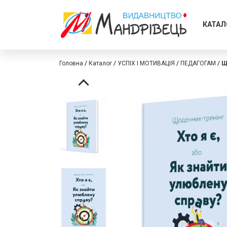
КАТАЛ
Головна
Каталог
УСПІХ І МОТИВАЦІЯ
ПЕДАГОГАМ
Щ
Перейти
Перейти
до
до
кінця
початку
галереї
галереї
зображень
зображень