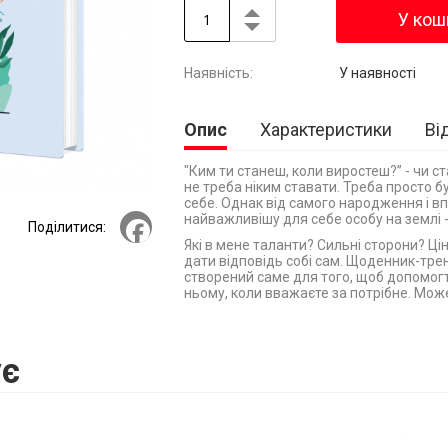
У кош
У наявності
Опис
Характеристики
Ві
"Ким ти станеш, коли виростеш?” - чи с
не треба ніким ставати. Треба просто 
себе. Однак від самого народження і вп
Facebook
найважливішу для себе особу на землі - 
Поділитися:
Які в мене таланти? Сильні сторони? Цін
дати відповідь собі сам. Щоденник-трен
створений саме для того, щоб допомогт
ньому, коли вважаєте за потрібне. Може
є