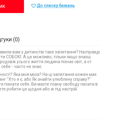
ик
До списку бажань
дгуки
0
тавили вам у дитинстві таке запитання? Насправді
бути СОБОЮ. А це можливо, тільки якщо знаєш
родовж усього життя людина пізнає світ, а от
себе - часто не знає.
ності? Яка моя місія? На ці запитання кожен має
інг "Хто я є, або Як знайти улюблену справу?”
и пізнати себе. Ви маєте повну свободу писати в
те робити це щодня або ж під настрій.