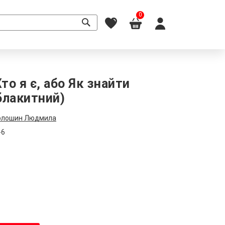
0
о я є, або Як знайти
блакитний)
олошин Людмила
-6