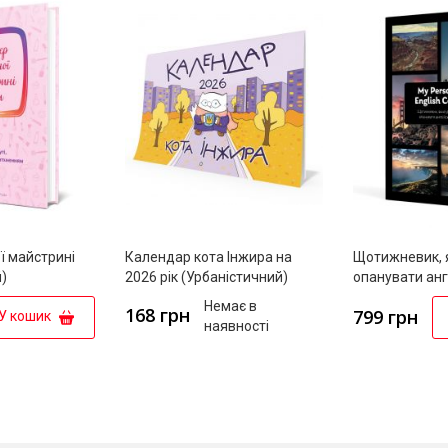
ї майстрині
Календар кота Інжира на
Щотижневик, 
)
2026 рік (Урбаністичний)
опанувати анг
"My Personal E
Немає в
168 грн
799 грн
У кошик
наявності