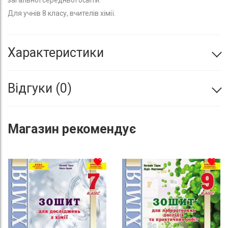
Для учнів 8 класу, вчителів хімії.
Характеристики
Відгуки
0
Магазин
рекомендує
До списку бажань
До с