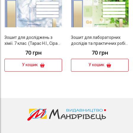
Зошит для досліджень з
Зошит для лабораторних
хімії. 7 клас. (Тарас Н.І., Сірант
дослідів та практичних робіт
О. В.)
з хімії. 9 клас. (Мартинюк Л.
70 грн
70 грн
О. та ін.)
У кошик
У кошик