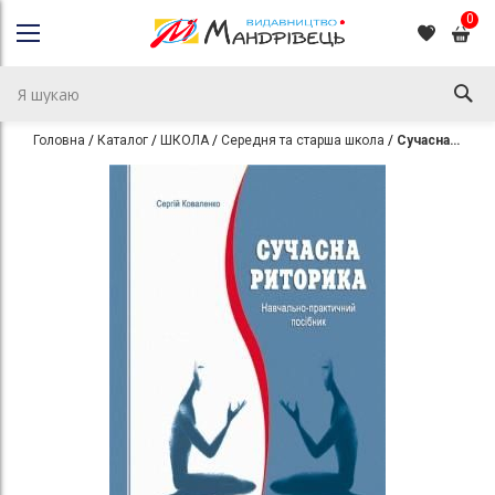
0
Головна
Каталог
ШКОЛА
Середня та старша школа
Сучасна риторика. Навчально-практичний посібник
Перейти
Перейти
до
до
кінця
початку
галереї
галереї
зображень
зображень