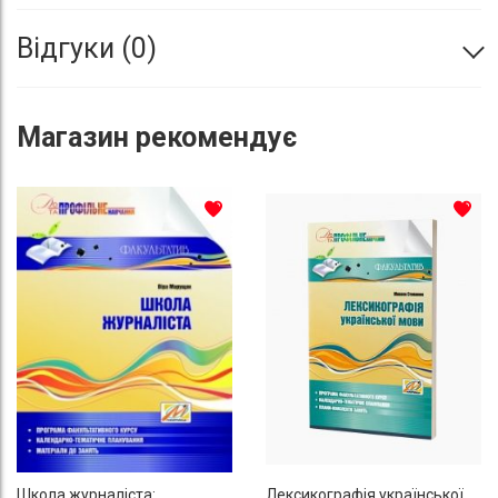
Відгуки
0
Магазин
рекомендує
До списку бажань
До с
Школа журналіста:
Лексикографія української