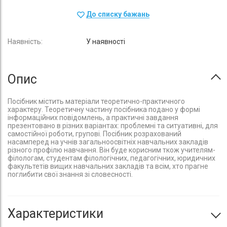
До списку бажань
У наявності
Опис
Посібник містить матеріали теоретично-практичного
характеру. Теоретичну частину посібника подано у формі
інформаційних повідомлень, а практичні завдання
презентовано в різних варіантах: проблемні та ситуативні, для
самостійної роботи, групові. Посібник розрахований
насамперед на учнів загальноосвітніх навчальних закладів
різного профілю навчання. Він буде корисним ткож учителям-
філологам, студентам філологічних, педагогічних, юридичних
факультетів вищих навчальних закладів та всім, хто прагне
поглибити свої знання зі словесності.
Характеристики