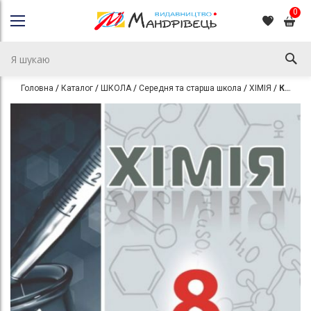
0
Головна
Каталог
ШКОЛА
Середня та старша школа
ХІМІЯ
Контрольні роботи з хімії. 8 клас
Перейти
Перейти
до
до
кінця
початку
галереї
галереї
зображень
зображень