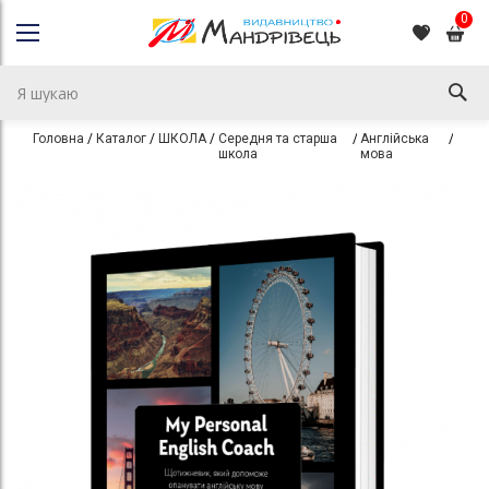
0
Головна
Каталог
ШКОЛА
Середня та старша
Англійська
Щоти
школа
мова
Перейти
Перейти
до
до
кінця
початку
галереї
галереї
зображень
зображень