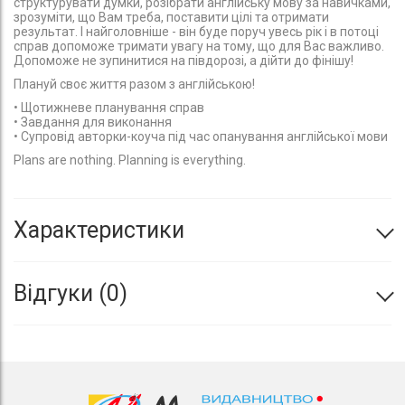
структурувати думки, розібрати англійську мову за навичками,
зрозуміти, що Вам треба, поставити цілі та отримати
результат. І найголовніше - він буде поруч увесь рік і в потоці
справ допоможе тримати увагу на тому, що для Вас важливо.
Допоможе не зупинитися на півдорозі, а дійти до фінішу!
Плануй своє життя разом з англійською!
• Щотижневе планування справ
• Завдання для виконання
• Супровід авторки-коуча під час опанування англійської мови
Plans are nothing. Planning is everything.
Характеристики
Відгуки
0