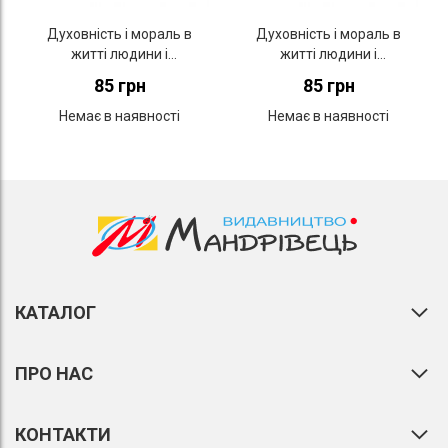
Духовність і мораль в
Духовність і мораль в
житті людини і
житті людини і
суспільства. Зошит для 6
суспільства. Зошит для 5
85 грн
85 грн
класу
класу
Немає в наявності
Немає в наявності
КАТАЛОГ
ПРО НАС
КОНТАКТИ