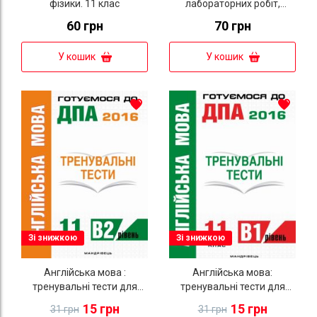
фізики. 11 клас
лабораторних робіт,
фізичного практикуму й
60 грн
70 грн
експериментальних
досліджень. 11 клас.
У кошик
У кошик
Рівень стандарту
Зі знижкою
Зі знижкою
Англійська мова :
Англійська мова:
тренувальні тести для
тренувальні тести для
підготовки до ДПА (рівень
підготовки до ДПА (рівень
15 грн
15 грн
31 грн
31 грн
B2). 11 клас
B1). 11 клас