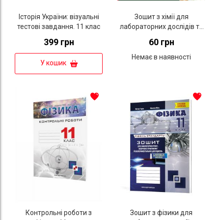
Історія України: візуальні
Зошит з хімії для
тестові завдання. 11 клас
лабораторних дослідів та
практичних робіт. 11 клас.
399 грн
60 грн
Рівень СТАНДАРТУ.
(Дубковецька Г. М. та ін.)
Немає в наявності
У кошик
Контрольні роботи з
Зошит з фізики для