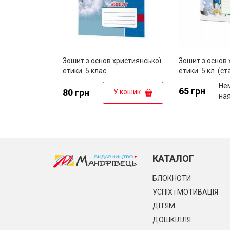
Зошит з основ християнської
Зошит з основ 
етики. 5 клас
етики. 5 кл. (с
Не
65 грн
80 грн
У кошик
на
КАТАЛОГ
БЛОКНОТИ
УСПІХ і МОТИВАЦІЯ
ДІТЯМ
ДОШКІЛЛЯ