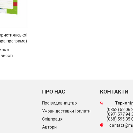
християнської
тара програма)
має в
явності
ПРО НАС
КОНТАКТИ
Про видавництво
Тернопіл
(0352) 52 06 2
Умови доставки і оплати
(097) 577 94 
Співпраця
(068) 595 35 
contact@ma
Автори