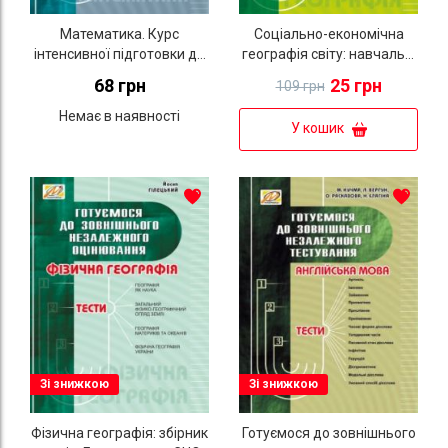
Математика. Курс
Соціально-економічна
інтенсивної підготовки до
географія світу: навчальні
зовнішнього незалежного
матеріали. Готуємося до
68 грн
25 грн
109 грн
оцінювання
зовнішнього незалежного
оцінювання
Немає в наявності
У кошик
Зі знижкою
Зі знижкою
Фізична географія: збірник
Готуємося до зовнішнього