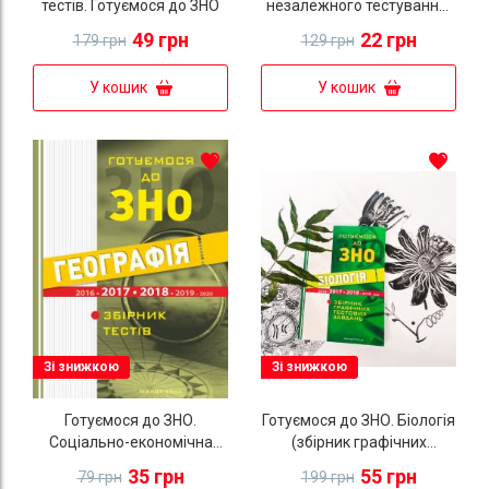
тестів. Готуємося до ЗНО
незалежного тестування:
Збірник тестових завдань
49 грн
22 грн
179 грн
129 грн
з англійської мови
У кошик
У кошик
Зі знижкою
Зі знижкою
Готуємося до ЗНО.
Готуємося до ЗНО. Біологія
Соціально-економічна
(збірник графічних
географія світу (збірник
тестових завдань)
35 грн
55 грн
79 грн
199 грн
тестів)