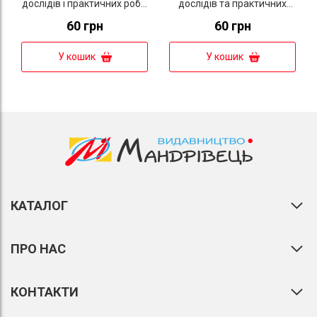
дослідів і практичних робіт
дослідів та практичних
з хімії. 11 клас. Рівень
робіт з хімії. 10 клас. Рівень
60 грн
60 грн
стандарту (Тарас Н.І.,
стандарту (Тарас Н.І.,
Мартинюк Л.О.)
Мартинюк Л.О.)
У кошик
У кошик
КАТАЛОГ
ПРО НАС
КОНТАКТИ