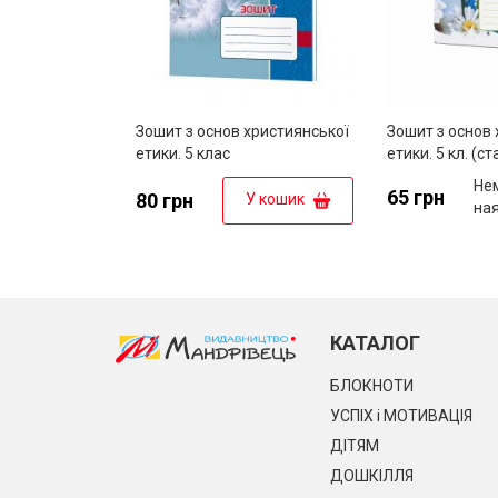
Зошит з основ християнської
Зошит з основ 
етики. 5 клас
етики. 5 кл. (с
Не
65 грн
80 грн
У кошик
на
КАТАЛОГ
БЛОКНОТИ
УСПІХ і МОТИВАЦІЯ
ДІТЯМ
ДОШКІЛЛЯ