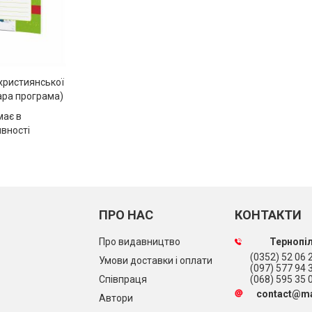
християнської
тара програма)
має в
явності
ПРО НАС
КОНТАКТИ
Про видавництво
Тернопіл
(0352) 52 06 2
Умови доставки і оплати
(097) 577 94 
Співпраця
(068) 595 35 
contact@ma
Автори