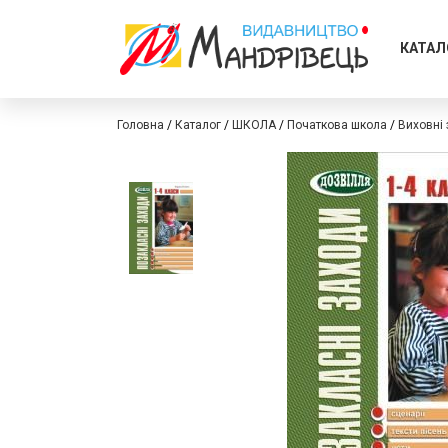
КАТАЛ
Головна
Каталог
ШКОЛА
Початкова школа
Виховні
Перейти
Перейти
до
до
кінця
початку
галереї
галереї
зображень
зображень