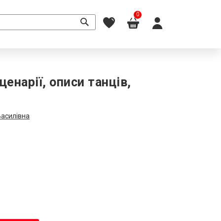
0
ценарії, описи танців,
и
Василівна