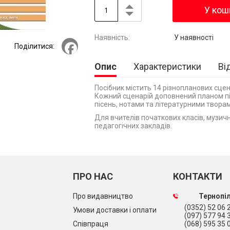
У кош
У наявності
Facebook
Поділитися:
Опис
Характеристики
Ві
Посібник містить 14 різнопланових сцен
Кожний сценарій доповнений планом під
пісень, нотами та літературними творам
Для вчителів початкових класів, музични
педагогічних закладів.
ПРО НАС
КОНТАКТИ
Про видавництво
Тернопіл
(0352) 52 06 2
Умови доставки і оплати
(097) 577 94 
Співпраця
(068) 595 35 