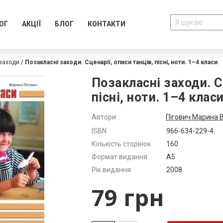
ОГ
АКЦІЇ
БЛОГ
КОНТАКТИ
 заходи
Позакласні заходи. Сценарії, описи танців, пісні, ноти. 1–4 класи
Позакласні заходи. С
пісні, ноти. 1–4 клас
Автори
Пігович Марина 
Додатково
ISBN
966-634-229-4
Кількість сторінок
160
Формат видання
А5
Рік видання
2008
79 грн