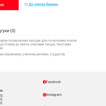
ик
До списку бажань
дгуки
0
аріїв позакласних заходів для початкових класів.
готовки до свята, описами танців, текстами
и.
х керівників, учителів ритміки, студентів
Facebook
ь:
Instagram
0;
35
05