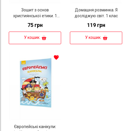
Зошит з основ
Домашня розминка. Я
християнської етики. 1
досліджую світ. 1 клас
клас
75 грн
119 грн
У кошик
У кошик
Європейські канікули: