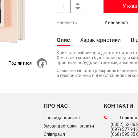
У кош
У наявності
Опис
Характеристики
Ві
Книжка-посібник для двох стихій, що сх
Хоча така книжка буде корисна для мате
Facebook
принципи побудови стосунків, заснован
Поділитися:
Сюжетна лінія, що розкриває взаємини 
а гумористичний підтекст сприяє легко
ПРО НАС
КОНТАКТИ
Про видавництво
Тернопіл
(0352) 52 06 2
Умови доставки і оплати
(097) 577 94 
Співпраця
(068) 595 35 