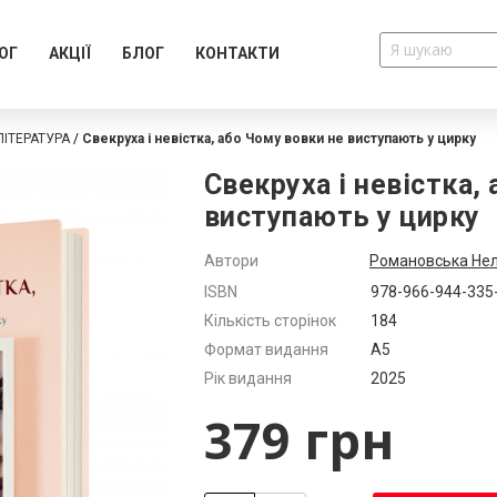
ОГ
АКЦІЇ
БЛОГ
КОНТАКТИ
ІТЕРАТУРА
Свекруха і невістка, або Чому вовки не виступають у цирку
Свекруха і невістка,
виступають у цирку
Автори
Романовська Не
Додатково
ISBN
978-966-944-335
Кількість сторінок
184
Формат видання
А5
Рік видання
2025
379 грн