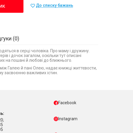
ик
До списку бажань
дгуки
0
одяться в серці чоловіка. Про маму і дружину.
рів і дочок загалом, оскільки тут описані
их на пошані й любові до ближнього.
між Галею й пані Олею, надає книжці життєвости,
му засвоєнню важливих істин.
Facebook
ь:
Instagram
0;
35
05