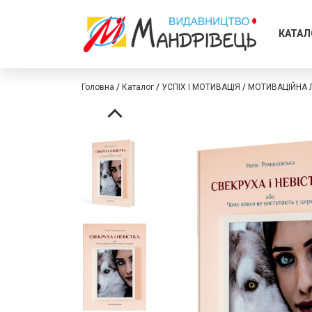
КАТАЛ
Головна
Каталог
УСПІХ І МОТИВАЦІЯ
МОТИВАЦІЙНА Л
Перейти
Перейти
до
до
кінця
початку
галереї
галереї
зображень
зображень