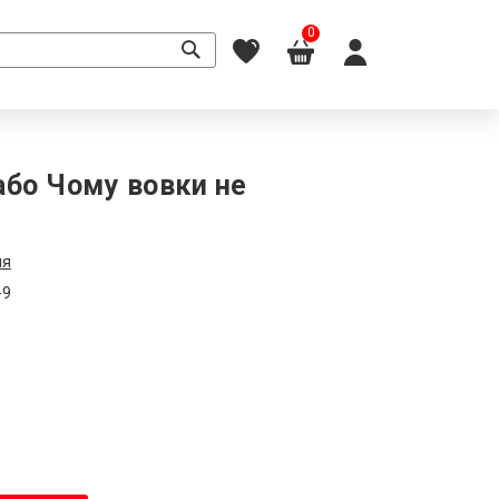
0
 або Чому вовки не
ля
-9