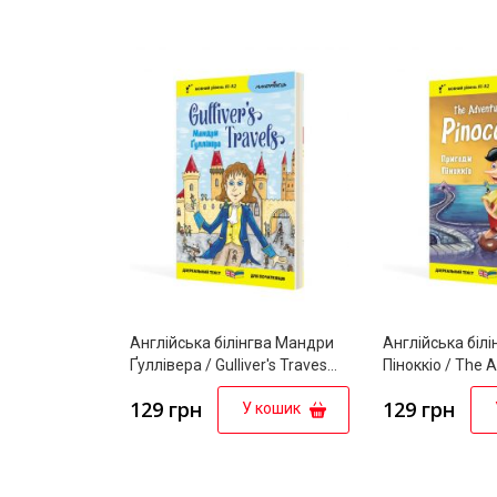
Англійська білінгва Мандри
Англійська біл
Ґуллівера / Gulliver's Traves
Піноккіо / The 
(серія “Дзеркальний текст”)
Pinocchio (серія
129 грн
129 грн
У кошик
“Дзеркальний т