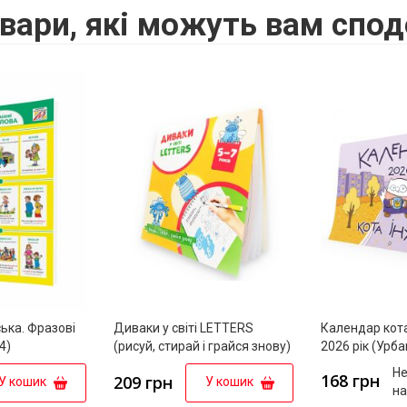
вари, які можуть вам спод
ька. Фразові
Диваки у світі LETTERS
Календар кота
4)
(рисуй, стирай і грайся знову)
2026 рік (Урб
Не
168 грн
209 грн
У кошик
У кошик
на