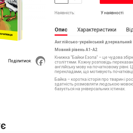
У наявності
Опис
Характеристики
Ві
Англійсько-український дзеркальний
Мовний рівень A1-A2
Книжка "Байки Езопа" – це чудова збірк
Facebook
Поділитися:
століттями. Кожну розповідь переказан
англійську мову на початковому рівні. 
перекладами, що мотивують початківців
Байка – коротка історія про тварин і р
здатність розмовляти людською мовою.
базується на універсальних істинах.
є