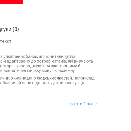
дгуки
0
 текст
а улюблених байок, що їх читали дітям
о й адаптовано до потреб читачів, які вивчають
Ці історії супроводжуються ілюстраціями й
 вивчати англійську мову як іноземну.
ослини, яким надано людських якостей, наприклад
 Зазвичай вони підводять до ви­сновку, що
Читати більше