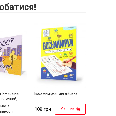
обатися!
 Інжира на
Восьмимірки : англійська
аністичний)
має в
109 грн
У кошик
явності