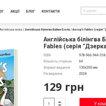
ОГ
АКЦІЇ
БЛОГ
КОНТАКТИ
Англійська мова
Англійська білінгва Байки Езопа / Aesop's Fables (серія 
Англійська білінгва Б
Fables (серія “Дзерк
Додатково
ISBN
978-966-944-318
Кількість сторінок
64
Формат видання
130x200 мм
Рік видання
2024
129 грн
У кош