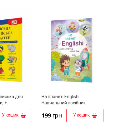
ійська для
На планеті Englishi.
и, +
Навчальний посібник.
Частина 1
199 грн
У кошик
У кошик