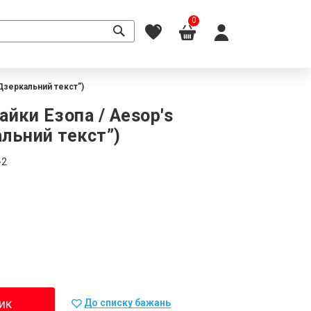
0
“Дзеркальний текст”)
айки Езопа / Aesop's
альний текст”)
-2
ик
До списку бажань