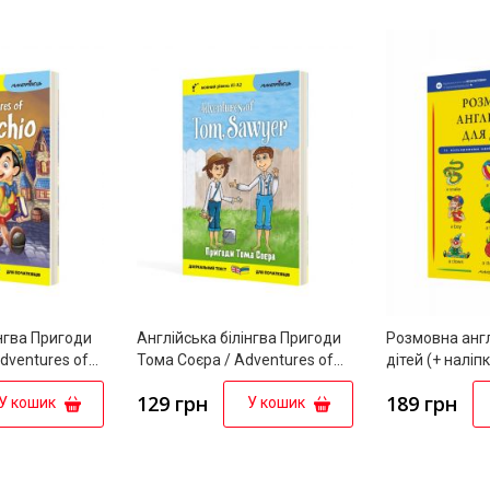
інгва Пригоди
Англійська білінгва Пригоди
Розмовна англ
Adventures of
Тома Соєра / Adventures of
дітей (+ наліпк
Tom Sawyer (серія
аудіозаписи)
129 грн
189 грн
У кошик
У кошик
екст”)
“Дзеркальний текст”)