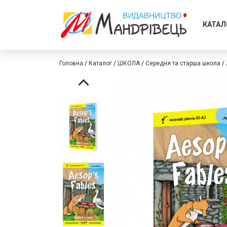
КАТАЛ
Головна
Каталог
ШКОЛА
Середня та старша школа
Перейти
Перейти
до
до
кінця
початку
галереї
галереї
зображень
зображень