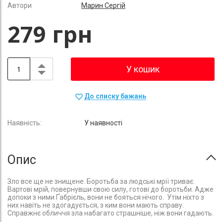
Автори
Марин Сергій
279 грн
У кошик
До списку бажань
У наявності
Опис
Зло все ще не знищене. Боротьба за людські мрії триває.
Вартові мрій, повернувши свою силу, готові до боротьби. Адже
допоки з ними Ґабрієль, вони не бояться нічого. Утім ніхто з
них навіть не здогадується, з ким вони мають справу.
Справжнє обличчя зла набагато страшніше, ніж вони гадають.