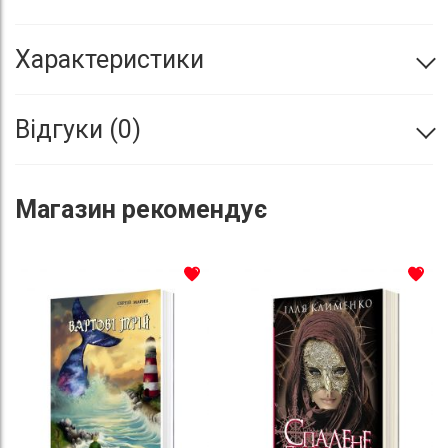
Характеристики
Відгуки
0
Магазин
рекомендує
До списку бажань
До с