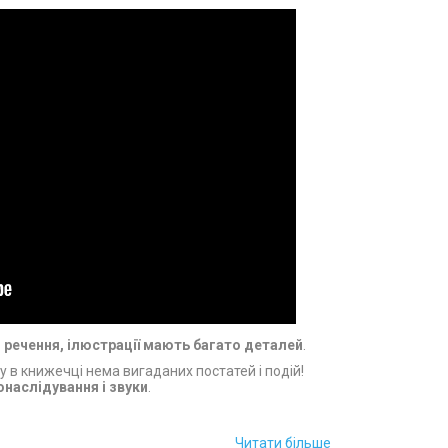
 речення, ілюстрації мають багато деталей
.
 в книжечці нема вигаданих постатей і подій!
наслідування і звуки
.
освід
у сфері розвивальної психології, створена з
ховує всі їхні специфічні потреби.
Читати більше