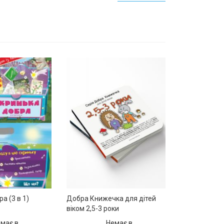
а (3 в 1)
Добра Книжечка для дітей
віком 2,5-3 роки
має в
Немає в