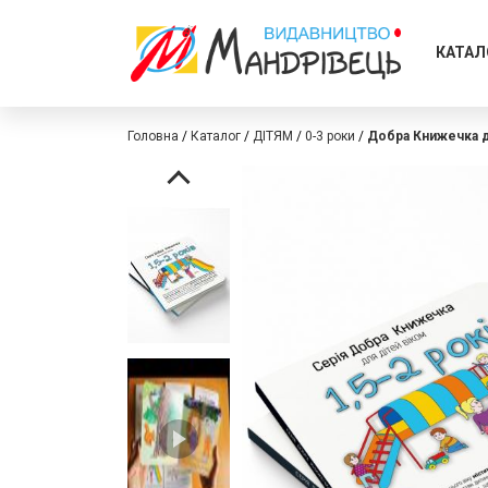
КАТАЛ
Головна
Каталог
ДІТЯМ
0-3 роки
Добра Книжечка дл
Перейти
Перейти
до
до
кінця
початку
галереї
галереї
зображень
зображень