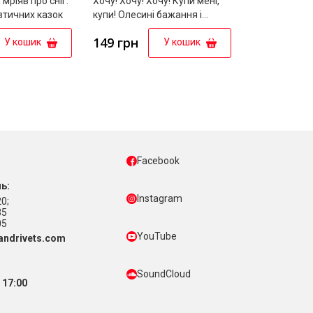
 мріяв про сніг.
Хочу! Хочу! Хочу! Купи мені,
втичних казок
купи! Олесині бажання і
потреби
149 грн
У кошик
У кошик
Facebook
ь:
Instagram
0;
35
05
YouTube
ndrivets.com
SoundCloud
 17:00