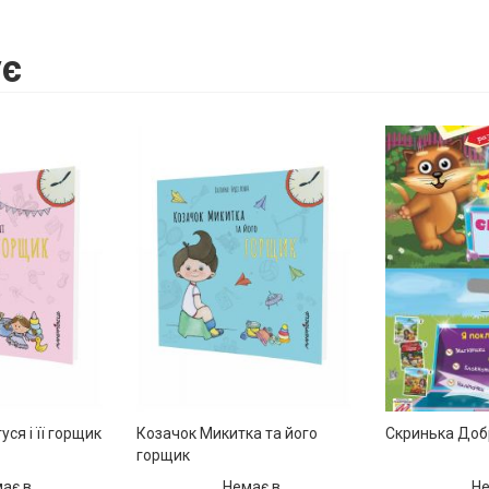
є
ся і її горщик
Козачок Микитка та його
Скринька Добр
горщик
ає в
Немає в
Не