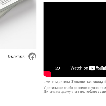
Facebook
Поділитися:
...життям дитини.
З’являються складні
У дитини ще слабо розвинена уява, тому
Дитина на цьому етапі
полюбляє звуко
Ця книжечка спирається на
світовий д
думкою про дітей віком 1,5-2 років і вра