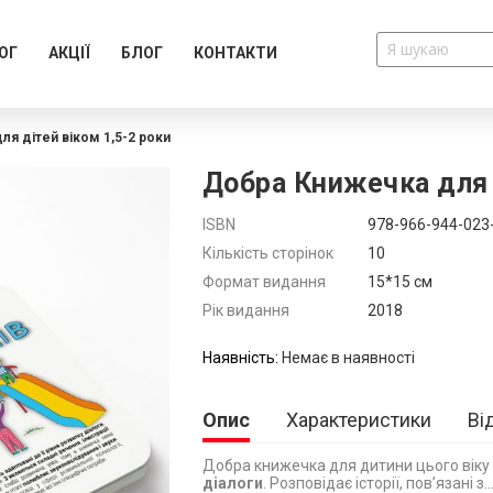
ОГ
АКЦІЇ
БЛОГ
КОНТАКТИ
я дітей віком 1,5-2 роки
Добра Книжечка для 
Додатково
ISBN
978-966-944-023
Кількість сторінок
10
Формат видання
15*15 см
Рік видання
2018
Немає в наявності
Опис
Характеристики
Ві
Добра книжечка для дитини цього віку
діалоги
. Розповідає історії, пов’язані з..