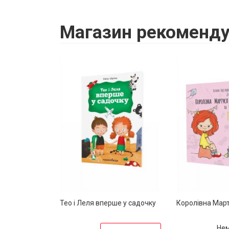
Магазин
рекоменду
Тео і Леля вперше у садочку
Королівна Марту
Нем