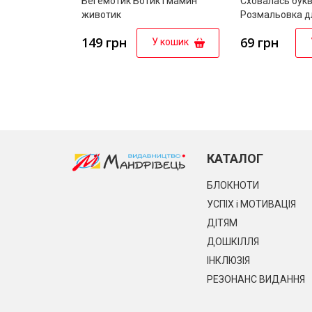
Бегемотик Ботик і мамин
Сховалась букв
животик
Розмальовка дл
дошкільного ві
149 грн
69 грн
У кошик
КАТАЛОГ
БЛОКНОТИ
УСПІХ і МОТИВАЦІЯ
ДІТЯМ
ДОШКІЛЛЯ
ІНКЛЮЗІЯ
РЕЗОНАНС ВИДАННЯ