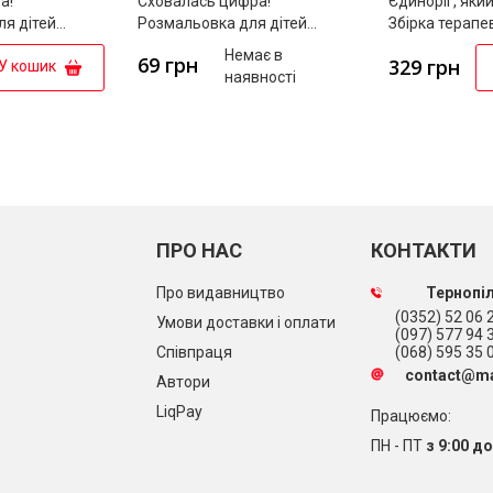
а!
Сховалась цифра!
Єдиноріг, який
я дітей
Розмальовка для дітей
Збірка терапе
ку
дошкільного віку
Немає в
69 грн
329 грн
У кошик
наявності
ПРО НАС
КОНТАКТИ
Про видавництво
Тернопіл
(0352) 52 06 2
Умови доставки і оплати
(097) 577 94 
Співпраця
(068) 595 35 
contact@ma
Автори
LiqPay
Працюємо:
ПН - ПТ
з 9:00 до