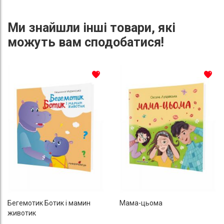
Ми знайшли інші товари, які
можуть вам сподобатися!
До списку бажань
До с
Бегемотик Ботик і мамин
Мама-цьома
животик