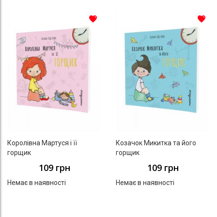
До списку бажань
До с
Королівна Мартуся і її
Козачок Микитка та його
горщик
горщик
109 грн
109 грн
Немає в наявності
Немає в наявності