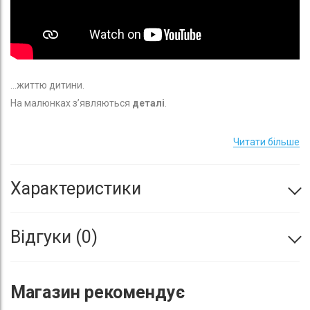
...життю дитини.
На малюнках з’являються
деталі
.
Ілюстрації відображають події, а не лише предмети
.
Ця книжечка спирається на
світовий досвід
у сфері
Читати більше
розвивальної психології, створена з думкою про дітей віком 1-
1,5 року і враховує всі їхні специфічні потреби.
Характеристики
Відгуки
0
Магазин
рекомендує