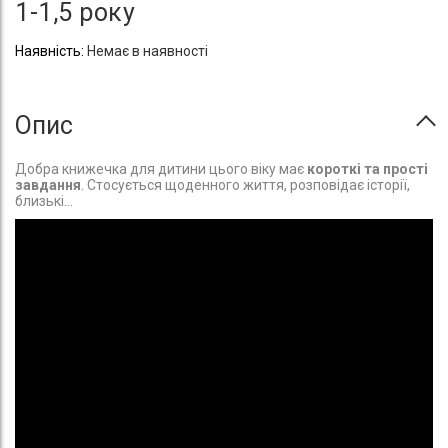
1-1,5 року
Немає в наявності
Опис
Добра книжечка для дитини цього віку має
короткі та прості
завдання
. Стосується щоденного життя, розповідає історії,
близькі...