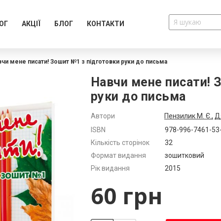
ОГ
АКЦІЇ
БЛОГ
КОНТАКТИ
вчи мене писати! Зошит №1 з підготовки руки до письма
Навчи мене писати! 
руки до письма
Автори
Пензилик М. Є.,
Д
Додатково
ISBN
978-996-7461-53
Кількість сторінок
32
Формат видання
зошитковий
Рік видання
2015
60 грн