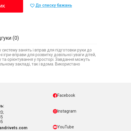
ик
До списку бажань
дгуки
0
 систему занять і вправ для підготовки руки до
ні ігри-вправи для розвитку довільної уваги дітей,
іру та орієнтування у просторі. Завдання можуть
ільному закладі, так і вдома. Використано
Facebook
ь:
Instagram
0;
35
05
YouTube
ndrivets.com