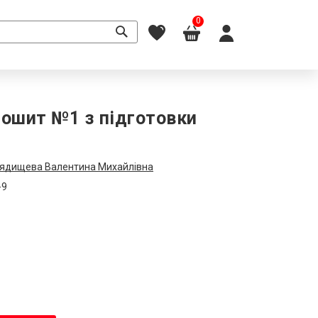
0
Зошит №1 з підготовки
ядищева Валентина Михайлівна
-9