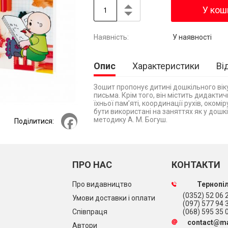
У кош
У наявності
Опис
Характеристики
Ві
Зошит пропонує дитині дошкільного віку
письма. Крім того, він містить дидактич
їхньої пам’яті, координації рухів, оком
бути використані на заняттях як у дошк
Facebook
методику А. М. Богуш.
Поділитися:
ПРО НАС
КОНТАКТИ
Про видавництво
Тернопіл
(0352) 52 06 2
Умови доставки і оплати
(097) 577 94 
Співпраця
(068) 595 35 
contact@ma
Автори