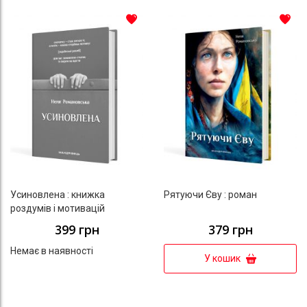
До списку бажань
До с
Усиновлена : книжка
Рятуючи Єву : роман
роздумів і мотивацій
399 грн
379 грн
Немає в наявності
У кошик