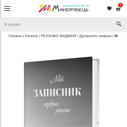
0
Головна
Каталог
РЕЗОНАНС ВИДАННЯ
Духовність і мораль
Мій записник мудрих рішень
Перейти
Перейти
до
до
кінця
початку
галереї
галереї
зображень
зображень