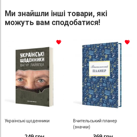
Ми знайшли інші товари, які
можуть вам сподобатися!
До списку бажань
До с
Українські щоденники
Вчительський планер
(значки)
249 грн
369 грн